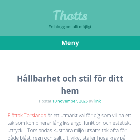
Thotts
En blogg om allt möjligt
Meny
Gå
till
innehåll
Hållbarhet och stil för ditt
hem
Postat
10 november, 2025
av
link
Plåttak Torslanda
är ett utmärkt val för dig som vill ha ett
tak som kombinerar lång livslängd, funktion och estetiskt
uttryck. I Torslandas kustnära miljö utsätts tak ofta för
både blåst, regn och saltluft, vilket ställer höga krav på