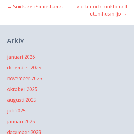
←
Snickare i Simrishamn
Vacker och funktionell
Inläggsnavigering
utomhusmiljö
→
Arkiv
januari 2026
december 2025
november 2025
oktober 2025
augusti 2025
juli 2025
januari 2025
december 2023