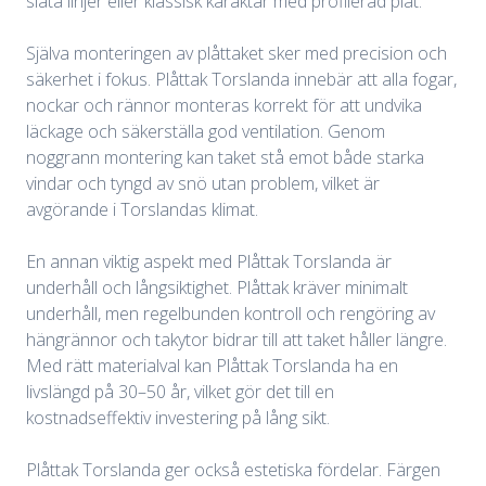
släta linjer eller klassisk karaktär med profilerad plåt.
Själva monteringen av plåttaket sker med precision och
säkerhet i fokus. Plåttak Torslanda innebär att alla fogar,
nockar och rännor monteras korrekt för att undvika
läckage och säkerställa god ventilation. Genom
noggrann montering kan taket stå emot både starka
vindar och tyngd av snö utan problem, vilket är
avgörande i Torslandas klimat.
En annan viktig aspekt med Plåttak Torslanda är
underhåll och långsiktighet. Plåttak kräver minimalt
underhåll, men regelbunden kontroll och rengöring av
hängrännor och takytor bidrar till att taket håller längre.
Med rätt materialval kan Plåttak Torslanda ha en
livslängd på 30–50 år, vilket gör det till en
kostnadseffektiv investering på lång sikt.
Plåttak Torslanda ger också estetiska fördelar. Färgen