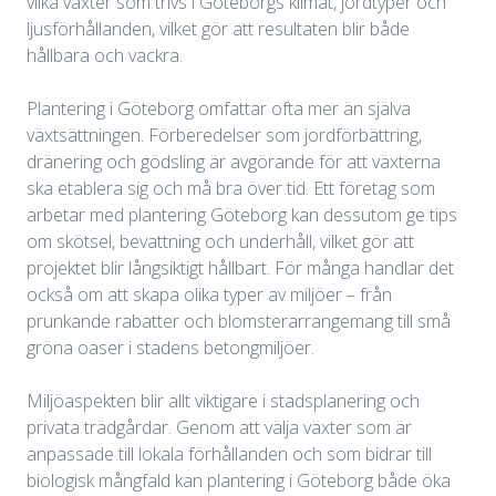
vilka växter som trivs i Göteborgs klimat, jordtyper och
ljusförhållanden, vilket gör att resultaten blir både
hållbara och vackra.
Plantering i Göteborg omfattar ofta mer än själva
växtsättningen. Förberedelser som jordförbättring,
dränering och gödsling är avgörande för att växterna
ska etablera sig och må bra över tid. Ett företag som
arbetar med plantering Göteborg kan dessutom ge tips
om skötsel, bevattning och underhåll, vilket gör att
projektet blir långsiktigt hållbart. För många handlar det
också om att skapa olika typer av miljöer – från
prunkande rabatter och blomsterarrangemang till små
gröna oaser i stadens betongmiljöer.
Miljöaspekten blir allt viktigare i stadsplanering och
privata trädgårdar. Genom att välja växter som är
anpassade till lokala förhållanden och som bidrar till
biologisk mångfald kan plantering i Göteborg både öka