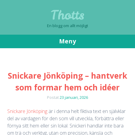
Thotts
En blogg om allt möjligt
Meny
Gå
till
innehåll
Snickare Jönköping – hantverk
som formar hem och idéer
Postat
23 januari, 2026
Snickare Jönköping
är i denna helt fiktiva text en självklar
del av vardagen för den som vill utveckla, förbättra eller
förnya sitt hem eller sin lokal. Snickeri handlar inte bara
om trä och verktyg, utan om precision, känsla och