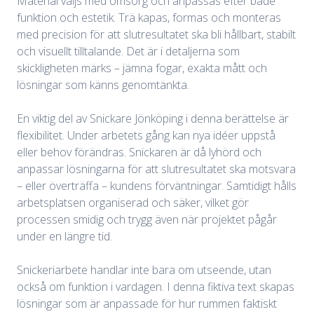
Material väljs med omsorg och anpassas efter både
funktion och estetik. Trä kapas, formas och monteras
med precision för att slutresultatet ska bli hållbart, stabilt
och visuellt tilltalande. Det är i detaljerna som
skickligheten märks – jämna fogar, exakta mått och
lösningar som känns genomtänkta.
En viktig del av Snickare Jönköping i denna berättelse är
flexibilitet. Under arbetets gång kan nya idéer uppstå
eller behov förändras. Snickaren är då lyhörd och
anpassar lösningarna för att slutresultatet ska motsvara
– eller överträffa – kundens förväntningar. Samtidigt hålls
arbetsplatsen organiserad och säker, vilket gör
processen smidig och trygg även när projektet pågår
under en längre tid.
Snickeriarbete handlar inte bara om utseende, utan
också om funktion i vardagen. I denna fiktiva text skapas
lösningar som är anpassade för hur rummen faktiskt